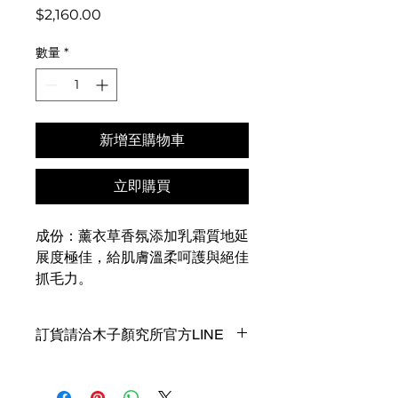
價
$2,160.00
格
數量
*
新增至購物車
立即購買
成份：薰衣草香氛添加乳霜質地延
展度極佳，給肌膚溫柔呵護與絕佳
抓毛力。
訂貨請洽木子顏究所官方LINE