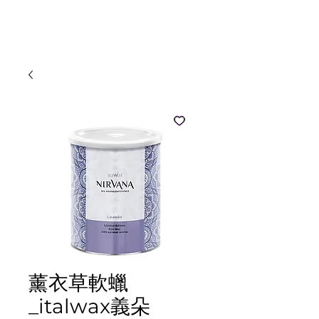
MOOZI
薰⾐草軟蠟
_italwax義朵