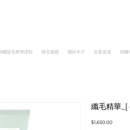
MOOZI
熱蠟除毛教學課程
除毛服務
關於木子
美業資源
熱蠟
纖毛精華_[ c
價
$1,650.00
格