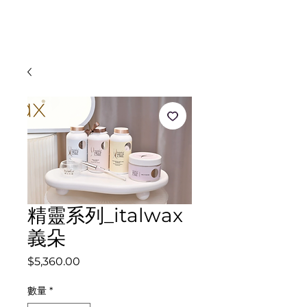
MOOZI
精靈系列_italwax
義朵
價
$5,360.00
格
數量
*