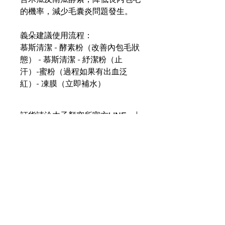
的機率，減少毛囊炎問題發生。
義朵建議使用流程：
慕斯清潔 - 酵素粉（改善內包毛狀
態） - 慕斯清潔 - 紓潔粉（止
汗）-蜜粉（過程如果有出血泛
紅）- 凍膜（立即補水）
訂貨請洽木子顏究所官方LINE
Moozi Beauty
木子顏究所
Open｜Mon to Sun 09:00
−21:00
Taiwan ＆ Overseas