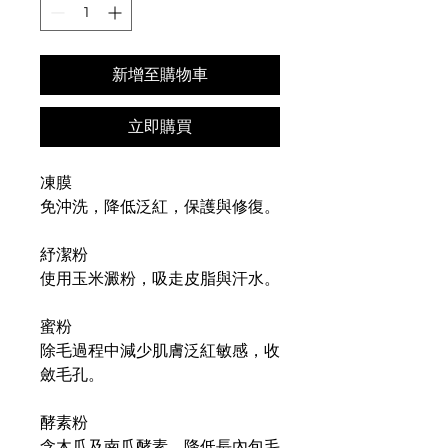
新增至購物車
立即購買
凍膜
免沖洗，降低泛紅，保護與修復。
紓潔粉
使用玉米澱粉，吸走皮脂與汗水。
蜜粉
除毛過程中減少肌膚泛紅敏感，收
斂毛孔。
酵素粉
含木瓜及南瓜酵素，降低長內包毛