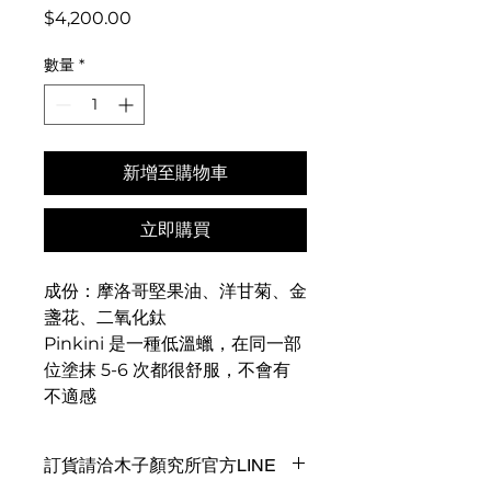
價
$4,200.00
格
數量
*
新增至購物車
立即購買
成份：摩洛哥堅果油、洋甘菊、金
盞花、二氧化鈦
Pinkini 是一種低溫蠟，在同一部
位塗抹 5-6 次都很舒服，不會有
不適感
訂貨請洽木子顏究所官方LINE