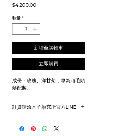
價
$4,200.00
格
數量
*
新增至購物車
立即購買
成份：玫瑰、洋甘菊，專為頑毛頭
髮配製。
訂貨請洽木子顏究所官方LINE