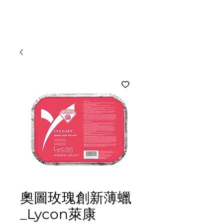
MOOZI
奧圖玫瑰創新薄蠟
_Lycon萊康