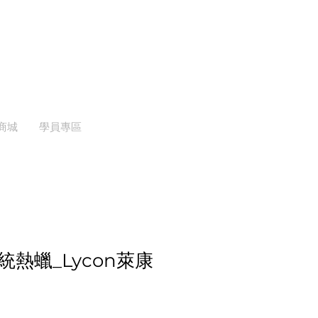
商城
學員專區
熱蠟_Lycon萊康