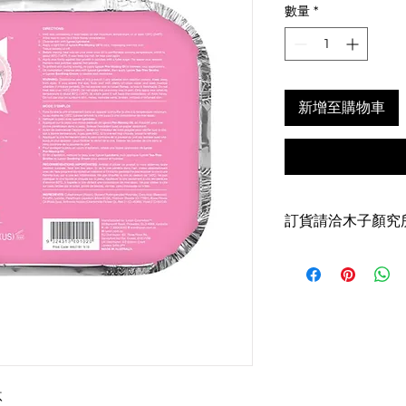
數量
*
新增至購物車
訂貨請洽木子顏究所
鈦