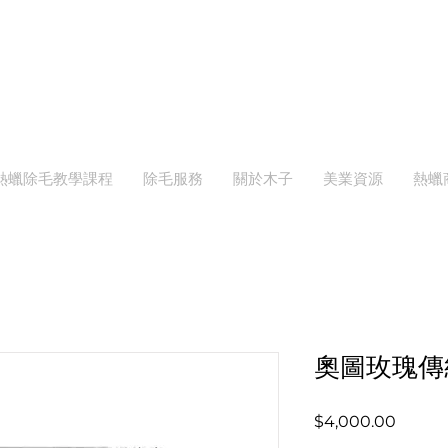
MOOZI
熱蠟除毛教學課程
除毛服務
關於木子
美業資源
熱蠟
奧圖玫瑰傳統
價
$4,000.00
格