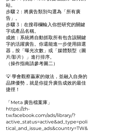
站。
步驟 2：將廣告類別勾選為「所有廣
告」。
步驟 3：在搜尋欄輸入你想研究的關鍵
字或產品名稱。
成效：系統將自動抓取所有包含該關鍵
字的活躍廣告。你還能進一步使用篩選
器，按「曝光次數」或「媒體類型（圖
片/影片）」進行排序。
（操作指南請參考圖二）
💡 學會觀察贏家的做法，並融入自身的
品牌優勢，就是你提升廣告成效的最佳
捷徑！
「Meta 廣告檔案庫」
https://zh-
tw.facebook.com/ads/library/?
active_status=active&ad_type=poli
tical_and_issue_ads&country=TW&