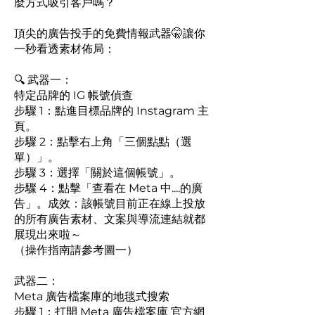
麼方式吸引客戶嗎？
頂尖的廣告投手的免費情報武器🤫讓你
一秒看透素材佈局：
🔍 武器一：
特定品牌的 IG 帳號偵查
步驟 1：點進目標品牌的 Instagram 主
頁。
步驟 2：點擊右上角「三個點點（選
單）」。
步驟 3：選擇「關於這個帳號」。
步驟 4：點擊「查看在 Meta 中....的廣
告」。成效：該帳號目前正在線上投放
的所有廣告素材、文案與導流連結就都
展現出來啦～
（操作指南請參考圖一）
武器二：
Meta 廣告檔案庫的地毯式搜索
步驟 1：打開 Meta 廣告檔案庫 官方網