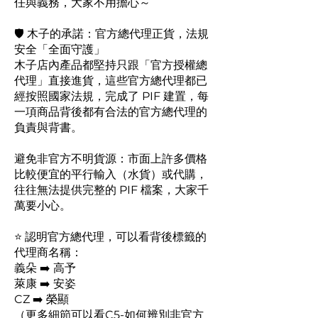
任與義務，大家不用擔心～
🛡️ 木子的承諾：官方總代理正貨，法規
安全「全面守護」
木子店內產品都堅持只跟「官方授權總
代理」直接進貨，這些官方總代理都已
經按照國家法規，完成了 PIF 建置，每
一項商品背後都有合法的官方總代理的
負責與背書。
避免非官方不明貨源：市面上許多價格
比較便宜的平行輸入（水貨）或代購，
往往無法提供完整的 PIF 檔案，大家千
萬要小心。
⭐️ 認明官方總代理，可以看背後標籤的
代理商名稱：
義朵 ➡️ 高予
萊康 ➡️ 安姿
CZ ➡️ 榮顯
（更多細節可以看C5-如何辨別非官方