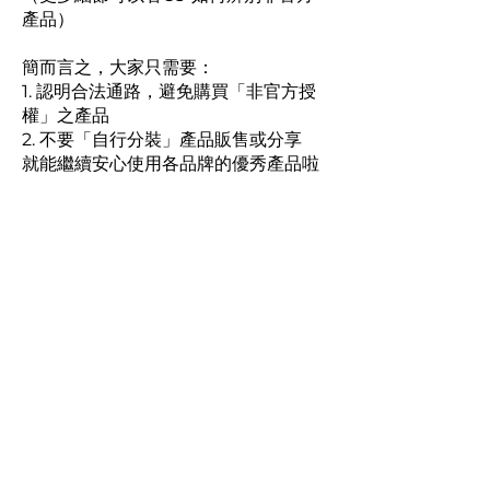
產品）
簡而言之，大家只需要：
1. 認明合法通路，避免購買「非官方授
權」之產品
2. 不要「自行分裝」產品販售或分享
就能繼續安心使用各品牌的優秀產品啦
～
Moozi Beauty
木子顏究所
Open｜Mon to Sun 09:00
−21:00
Taiwan ＆ Overseas
​Taipei．Taichung．Changhua
Chiayi．Tainan．Taitung
About Moozi